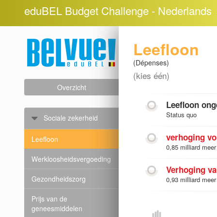
eduBEL Budget Challenge - Nederlands
Leefloon
(Dépenses)
(kies één)
Overzicht
Leefloon ong
Status quo
Sociale zekerheid
verhoging vo
Leefloon
0,85 milliard meer
Werkloosheidsvergoeding
Verhoging va
Gezondheidszorg
0,93 milliard meer
Prijs van de
geneesmiddelen