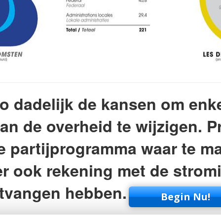
 zo dadelijk de kansen om enk
an de overheid te wijzigen. P
ie partijprogramma waar te m
er ook rekening met de stromin
tvangen hebben.
Begin Nu!