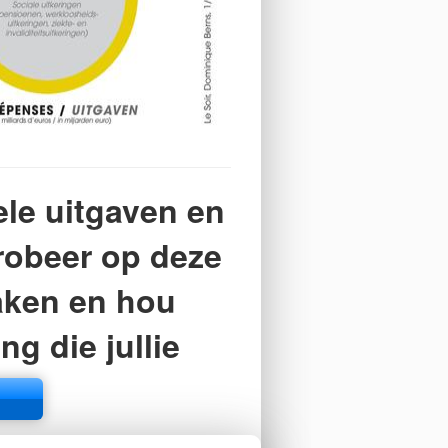
ele uitgaven en
robeer op deze
aken en hou
g die jullie